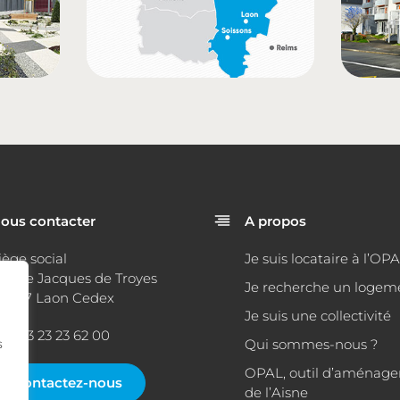
ous contacter
A propos
iège social
Je suis locataire à l’OP
 place Jacques de Troyes
Je recherche un logem
2007 Laon Cedex
Je suis une collectivité
él : 03 23 23 62 00
s
Qui sommes-nous ?
OPAL, outil d’aménag
Contactez-nous
de l’Aisne