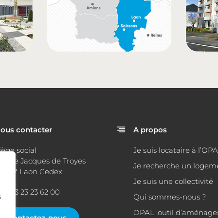
ous contacter
A propos
iège social
Je suis locataire à l’OP
 place Jacques de Troyes
Je recherche un logem
2007 Laon Cedex
Je suis une collectivité
él : 03 23 23 62 00
s
Qui sommes-nous ?
OPAL, outil d’aménag
Contactez-nous