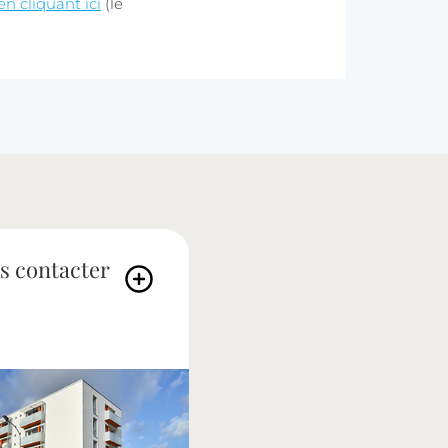
en cliquant
ici
(le
s contacter