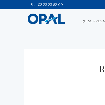
03 23 23 62 00
QUI SOMMES N
R