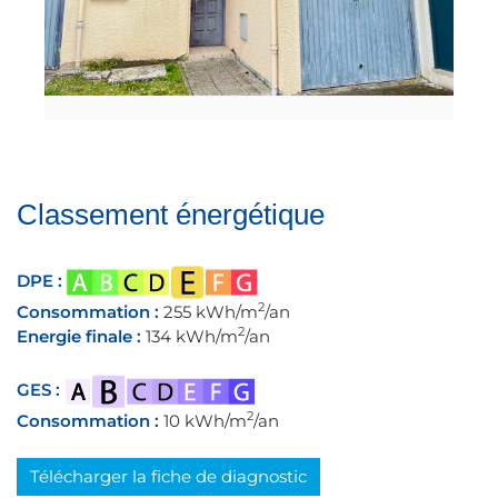
Classement énergétique
DPE :
2
Consommation :
255 kWh/m
/an
2
Energie finale :
134 kWh/m
/an
GES :
2
Consommation :
10 kWh/m
/an
Télécharger la fiche de diagnostic