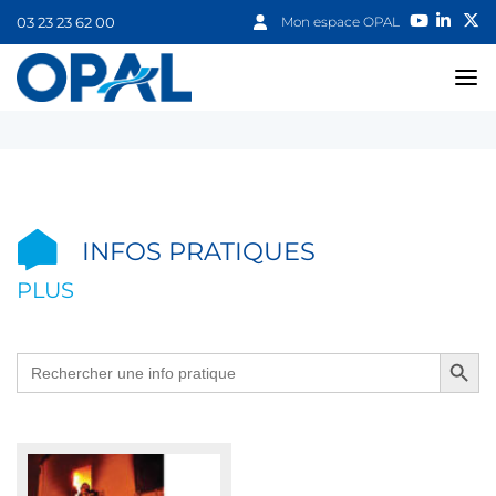
03 23 23 62 00
Mon espace OPAL
INFOS PRATIQUES
PLUS
Search Button
Search
for: