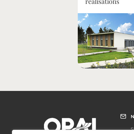
réalisations
N
S