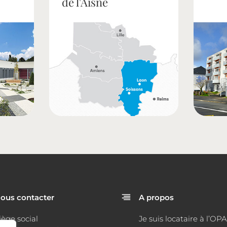
de l'Aisne
ous contacter
A propos
iège social
Je suis locataire à l’OP